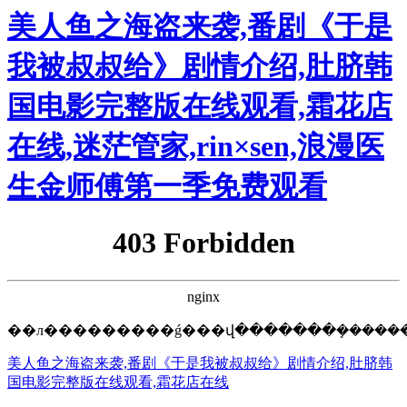
美人鱼之海盗来袭,番剧《于是我被
叔叔给》剧情介绍,肚脐韩国电影完
整版在线观看,霜花店在线,迷茫管
家,rin×sen,浪漫医生金师傅第一季
免费观看
唐山東江鋼結(jié)構(gòu)工程有限公司
首頁(yè)
新聞資訊
產(chǎn)品中心
案例中心